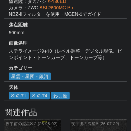
望遠鏡：タカハシ
ε-180ED
カメラ：ZWO
ASI 2600MC Pro
NBZ-IIフィルターを使用・MGEN-3でガイド
焦点距離
500mm
画像処理
ステライメージ9+10（レベル調整、デジタル現像、ピ
カテゴリー
星雲・星団・銀河
天体
Sh2-71
Sh2-74
わし座
関連作品
夜半前の流星S-2 (26-08-02)
夜半後の流星S (26-07-22)