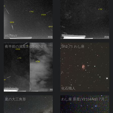
alphavir
alphavir
夜半前の流星S (26-07-21)
Sh2-71 わし座
alphavir
化石職人
夏の大三角形
わし座 新星(V2104Aql) 7月9日 Seestar50