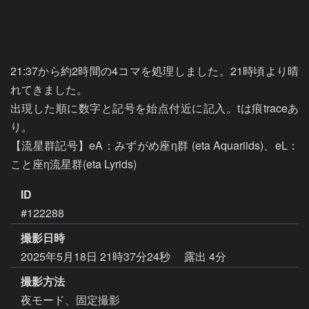
21:37から約2時間の4コマを処理しました。21時頃より晴
れてきました。

出現した順に数字と記号を始点付近に記入。tは痕traceあ
り。

【流星群記号】eA：みずがめ座η群 (eta Aquariids)、eL：
こと座η流星群(eta Lyrids)
ID
#122288
撮影日時
2025年5月18日 21時37分24秒
露出 4分
撮影方法
夜モード、固定撮影