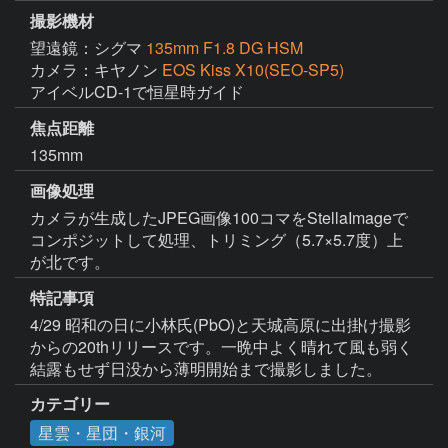
撮影機材
望遠鏡：シグマ
135mm F1.8 DG HSM
カメラ：キヤノン
EOS Kiss X10(SEO-SP5)
アイベルCD-1で恒星時ガイド
焦点距離
135mm
画像処理
カメラが生成したJPEG画像100コマをStellaImageで
コンポジットして処理、トリミング（5.7×5.7度）上
が北です。
特記事項
4/29 昭和の日に小林氏(PbO)と天城高原に出掛け撮影
からの20thリリースです。一晩中よく晴れて風も弱く
結露もせず日没から薄明開始まで撮影しました。
カテゴリー
星雲・星団・銀河