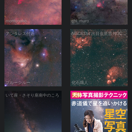
momonako
chi_muro
アンタレス付近
NGC6334 出目金星雲 NGC6357 彼岸花星雲 さそり座
ブルーシルー
化石職人
PR
いて座・さそり座南中のころ