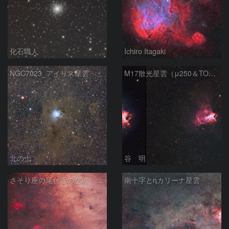
化石職人
Ichiro Itagaki
NGC7023_アイリス星雲
M17散光星雲（μ250＆TOA130）
北の士
谷 明
さそり座の尾付近の空域 260718
南十字とηカリーナ星雲