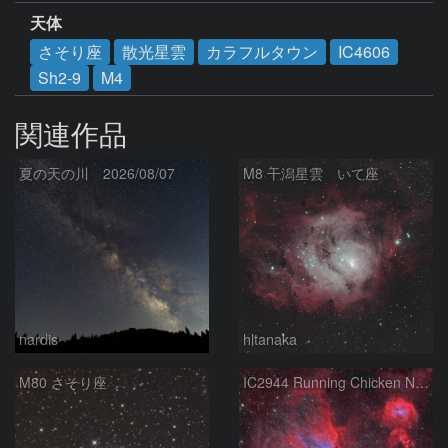
天体
さそり座
散光星雲
カラフルタウン
IC4606
Sh2-9
M4
関連作品
夏の天の川 2026/08/07
M8 干潟星雲 いて座
nardis
hltanaka
M80 さそり座
IC2944 Running Chicken Nebula