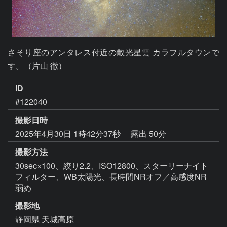
さそり座のアンタレス付近の散光星雲 カラフルタウンで
す。（片山 徹）
ID
#122040
撮影日時
2025年4月30日 1時42分37秒
露出 50分
撮影方法
30sec×100、絞り2.2、ISO12800、スターリーナイト
フィルター、WB太陽光、長時間NRオフ／高感度NR
弱め
撮影地
静岡県 天城高原