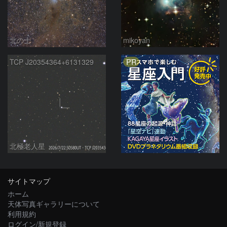
北の士
mikoyan
PR
TCP J20354364+6131329
北極老人星
サイトマップ
ホーム
天体写真ギャラリーについて
利用規約
ログイン/新規登録