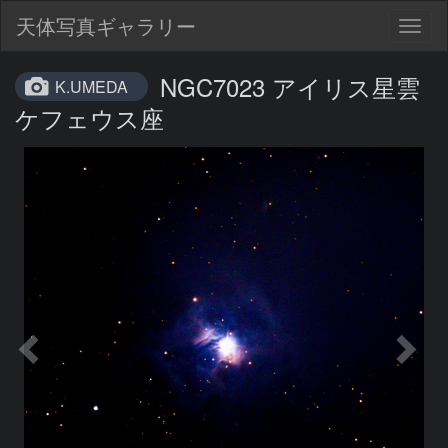
天体写真ギャラリー
Togg
navig
NGC7023 アイリス星雲
K.UMEDA
ケフェウス座