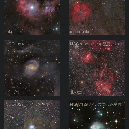
take
momonako
NGC6951
NGC7635_バブル星雲、sh2-157_くわがた星雲
バークレー
北の士
NGC7023_アイリス星雲
NGC7129 バラのつぼみ星雲