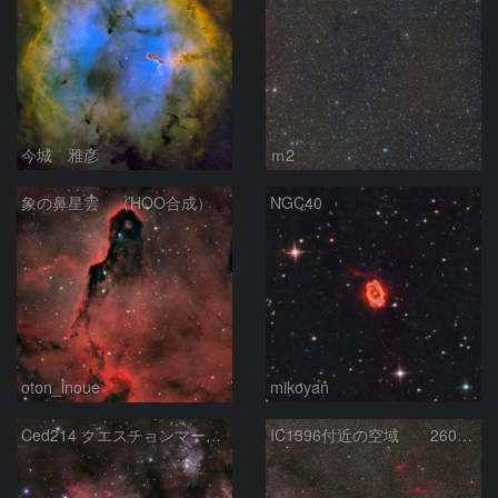
今城 雅彦
ｍ2
象の鼻星雲 （HOO合成）
NGC40
oton_inoue
mikoyan
Ced214 クエスチョンマーク星雲の“心臓部”
IC1396付近の空域 260720