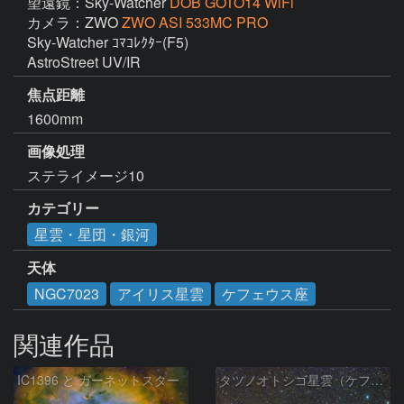
望遠鏡：Sky-Watcher
DOB GOTO14 WiFi
カメラ：ZWO
ZWO ASI 533MC PRO
Sky-Watcher ｺﾏｺﾚｸﾀｰ(F5) 

AstroStreet UV/IR
焦点距離
1600mm
画像処理
ステライメージ10
カテゴリー
星雲・星団・銀河
天体
NGC7023
アイリス星雲
ケフェウス座
関連作品
IC1396 と ガーネットスター
タツノオトシゴ星雲（ケフェウス座）