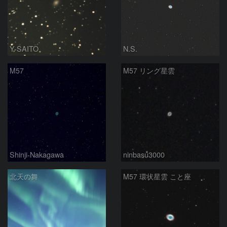
Y-SAITO
N.S.
M57
M57 リング星雲
Shinji-Nakagawa
ninbasu3000
北天の舞
M57 環状星雲 こと座