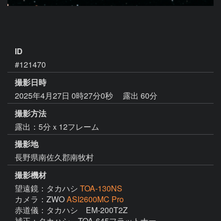
ID
#121470
撮影日時
2025年4月27日 0時27分0秒
露出 60分
撮影方法
露出：5分ｘ12フレーム
撮影地
長野県南佐久郡南牧村
撮影機材
望遠鏡：タカハシ
TOA-130NS
カメラ：ZWO
ASI2600MC Pro
赤道儀：タカハシ　EM-200T2Z

補正：タカハシ　TOA-645フラットナー
