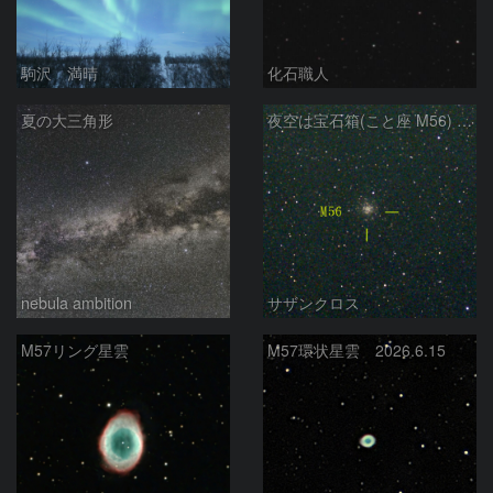
駒沢 満晴
化石職人
夏の大三角形
夜空は宝石箱(こと座 M56) Seestar50
nebula ambition
サザンクロス
M57リング星雲
M57環状星雲 2026.6.15