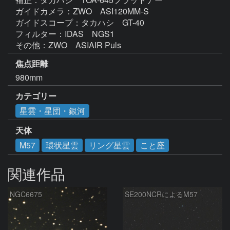
ガイドカメラ：ZWO　ASI120MM-S

ガイドスコープ：タカハシ　GT-40

フィルター：IDAS　NGS1

その他：ZWO　ASIAIR Puls
焦点距離
980mm
カテゴリー
星雲・星団・銀河
天体
M57
環状星雲
リング星雲
こと座
関連作品
NGC6675
SE200NCRによるM57