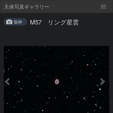
天体写真ギャラリー
Togg
navig
M57 リング星雲
龍神