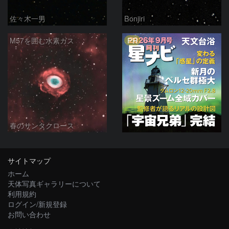
佐々木一男
Bonjiri
PR
M57を囲む水素ガス
春のサンタクロース
サイトマップ
ホーム
天体写真ギャラリーについて
利用規約
ログイン/新規登録
お問い合わせ