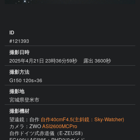
ID
#121393
撮影日時
2025年4月21日 23時36分59秒
露出 3600秒
撮影方法
G150 120s×36
撮影地
宮城県登米市
撮影機材
望遠鏡：自作
自作40cmF4.5(主斜鏡：Sky-Watcher)
カメラ：ZWO
ASI2600MCPro
自作ドイツ式赤道儀（E-ZEUSⅡ）

FC100にASI385＋PHD2でガイド
