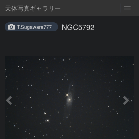
天体写真ギャラリー
Togg
navig
NGC5792
T.Sugawara777