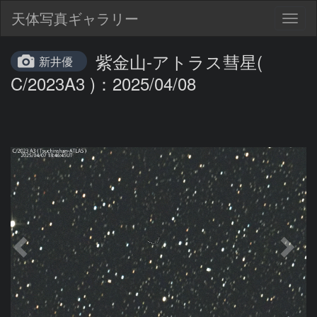
天体写真ギャラリー
Togg
navig
紫金山-アトラス彗星(
新井優
C/2023A3 )：2025/04/08