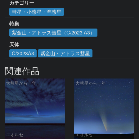
カテゴリー
彗星・小惑星・準惑星
特集
紫金山・アトラス彗星（C/2023 A3）
天体
C/2023A3
紫金山・アトラス彗星
関連作品
大彗星から一年
大彗星から一年
エオルセ
エオルセ