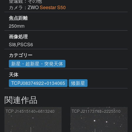
望遠鏡：その他
カメラ：ZWO
Seestar S50
焦点距離
250mm
画像処理
SI8,PSCS6
カテゴリー
新星・超新星・突発天体
天体
TCPJ08374922+0134065
矮新星
関連作品
TCP J14515140+6613240
TCP J21173148+2225510