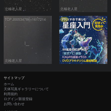
北極老人星
北極老人星
PR
TCP J00534786+1617214
北極老人星
サイトマップ
ホーム
天体写真ギャラリーについて
利用規約
ログイン/新規登録
お問い合わせ