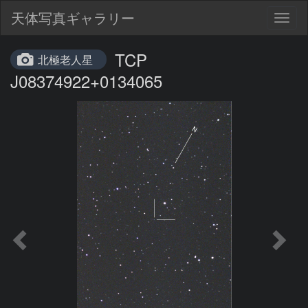
天体写真ギャラリー
Togg
navig
TCP
北極老人星
J08374922+0134065