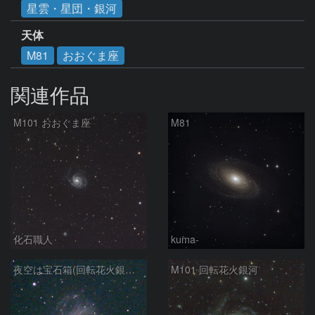
星雲・星団・銀河
天体
M81
おおぐま座
関連作品
M101 おおぐま座
M81
化石職人
kuma-
夜空は宝石箱(回転花火銀河 M101) Seestar50
M101 回転花火銀河