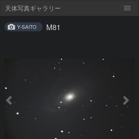
天体写真ギャラリー
Togg
navig
M81
Y-SAITO