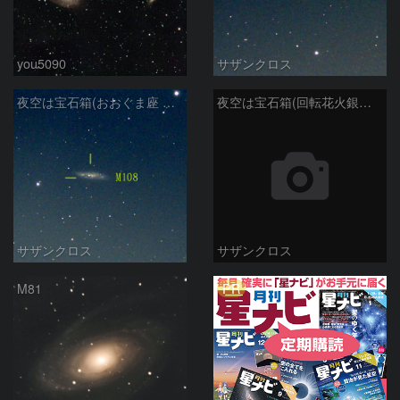
you5090
サザンクロス
夜空は宝石箱(おおぐま座 M108) Seestar50
夜空は宝石箱(回転花火銀河 M101) Seestar50
サザンクロス
サザンクロス
PR
M81