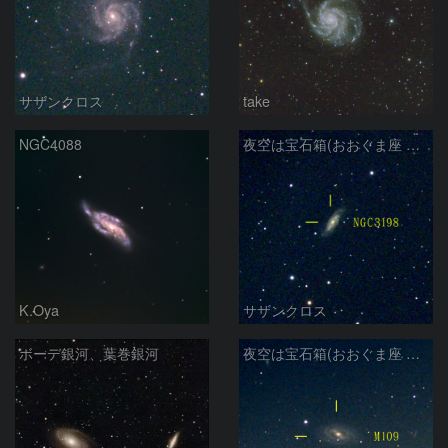
サザンクロス
take
NGC4088
夜空は宝石箱(おおぐま座 NGC3198) Seestar50
K.Oya
サザンクロス
ボーデ銀河、葉巻銀河
夜空は宝石箱(おおぐま座 M109) Seestar50