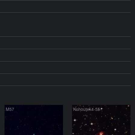
M57
Kohoutek4-55