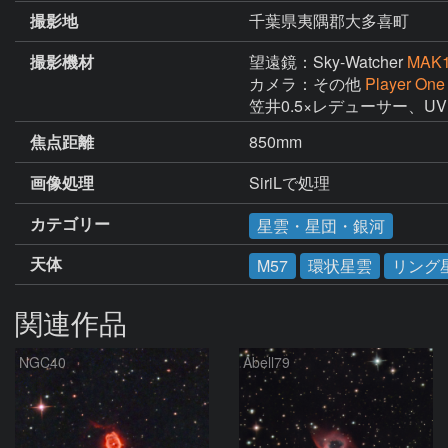
撮影地
千葉県夷隅郡大多喜町
撮影機材
望遠鏡：Sky-Watcher
MAK
カメラ：その他
Player On
笠井0.5×レデューサー、UVI
焦点距離
850mm
画像処理
SiriLで処理　
カテゴリー
星雲・星団・銀河
天体
M57
環状星雲
リング
関連作品
NGC40
Abell79