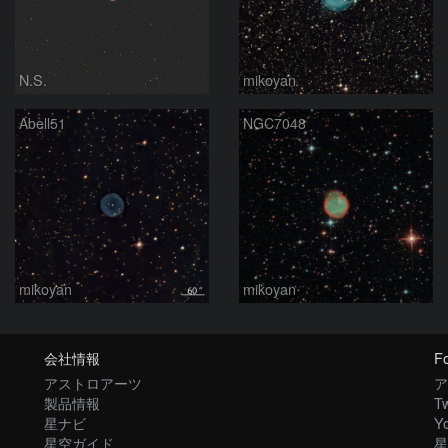
N.S.
mikoyan
Abell51
NGC7048
mikoyan
mikoyan
会社情報
Fo
アストロアーツ
ア
製品情報
Tw
星ナビ
Y
星空ガイド
星