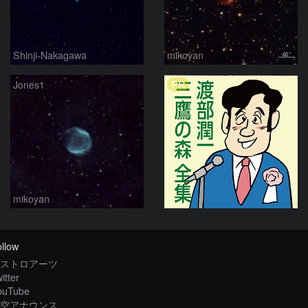
Shinji-Nakagawa
mikoyan
PR
Jones1
mikoyan
llow
ストロアーツ
itter
ouTube
空アナウンス