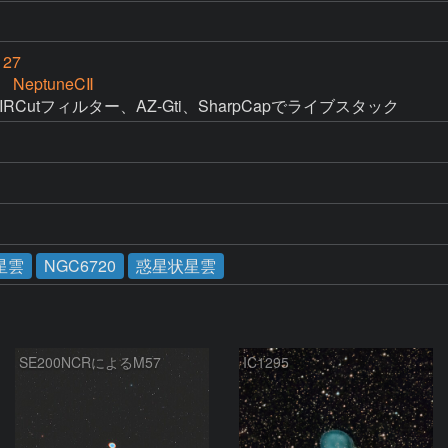
127
e NeptuneCⅡ
RCutフィルター、AZ-Gti、SharpCapでライブスタック
星雲
NGC6720
惑星状星雲
SE200NCRによるM57
IC1295