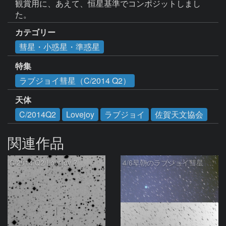
観賞用に、あえて、恒星基準でコンポジットしまし
た。
カテゴリー
彗星・小惑星・準惑星
特集
ラブジョイ彗星（C/2014 Q2）
天体
C/2014Q2
Lovejoy
ラブジョイ
佐賀天文協会
関連作品
C/2014 Q2/Lovejoy ?
4/6早朝のラブジョイ彗星