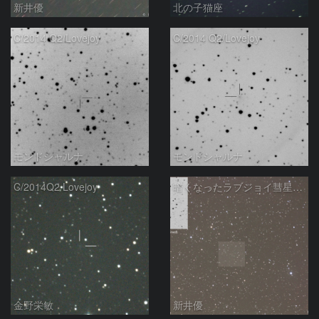
新井優
北の子猫座
C/2014 Q2/Lovejoy
C/2014 Q2/Lovejoy
モンドシャルナ
モンドシャルナ
C/2014Q2 Lovejoy
暗くなったラブジョイ彗星の予報位置
金野栄敏
新井優