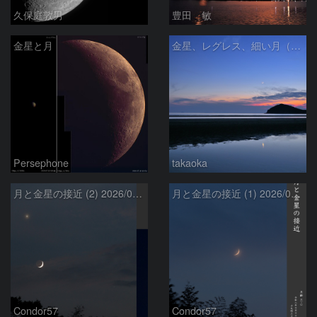
久保庭敦男
豊田 敏
金星と月
金星、レグレス、細い月（７月１６日）
Persephone
takaoka
月と金星の接近 (2) 2026/07/17
月と金星の接近 (1) 2026/07/17
Condor57
Condor57