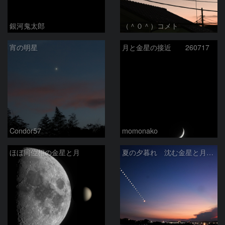
銀河鬼太郎
（＾０＾）コメト
宵の明星
月と金星の接近 260717
Condor57
momonako
ほぼ同位相の金星と月
夏の夕暮れ 沈む金星と月 2026/7/20