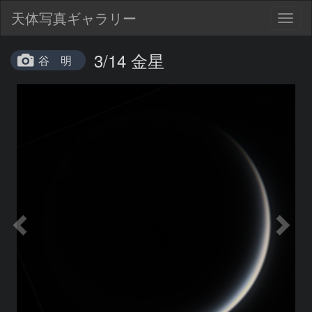
天体写真ギャラリー
Togg
navig
3/14 金星
谷 明