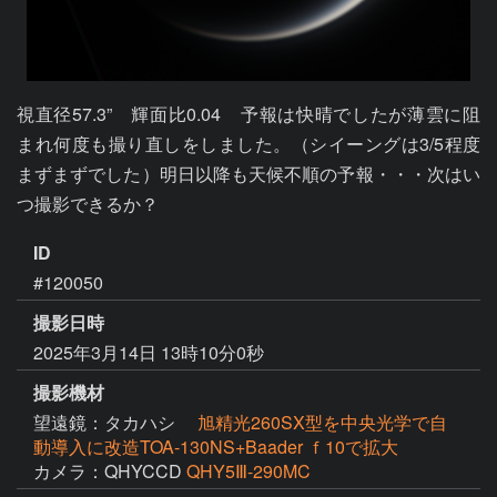
視直径57.3”　輝面比0.04　予報は快晴でしたが薄雲に阻
まれ何度も撮り直しをしました。（シイーングは3/5程度
まずまずでした）明日以降も天候不順の予報・・・次はい
つ撮影できるか？
ID
#120050
撮影日時
2025年3月14日 13時10分0秒
撮影機材
望遠鏡：タカハシ
旭精光260SX型を中央光学で自
動導入に改造TOA-130NS+Baader ｆ10で拡大
カメラ：QHYCCD
QHY5Ⅲ-290MC