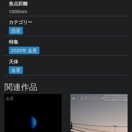
焦点距離
1000mm
カテゴリー
惑星
特集
2025年 金星
天体
金星
関連作品
金星
★」金星の入り★