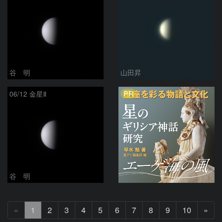
谷 明
山田昇
PR
06/12 金星Ⅱ
谷 明
次
«
1
2
3
4
5
6
7
8
9
10
»
へ