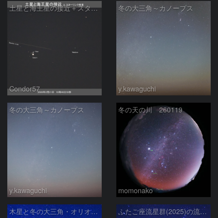
土星と海王星の接近＋スターリンク衛星
冬の大三角～カノープス
Condor57
y.kawaguchi
冬の大三角～カノープス
冬の天の川 260119
y.kawaguchi
momonako
木星と冬の大三角・オリオン座と、さくら宇宙公園のパラボラアンテナ
ふたご座流星群(2025)の流星と冬の星座、さくら宇宙公園のパラボラアンテナ