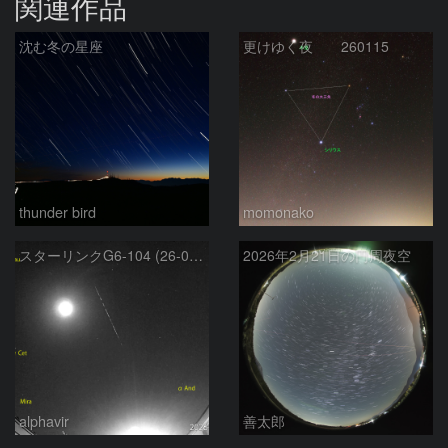
関連作品
沈む冬の星座
更けゆく夜 260115
thunder bird
momonako
スターリンクG6-104 (26-02-23)
2026年2月21日の円周夜空
alphavir
善太郎