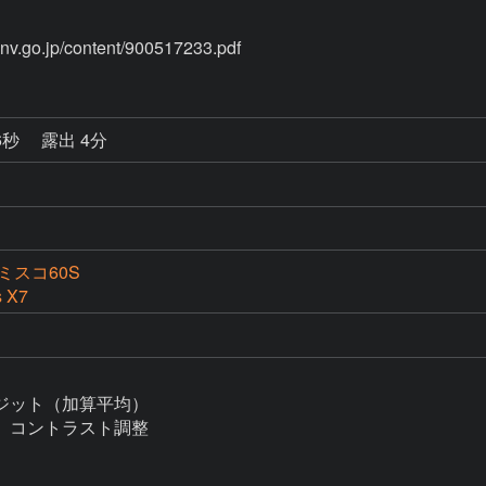
6秒
露出 4分
ミスコ60S
s X7
ット（加算平均）

コントラスト調整
