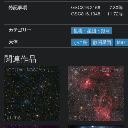
特記事項
GSC816.2166        7.80等

GSC816.1948      11.72等

カテゴリー
星雲・星団・銀河
天体
かに座
散開星団
M67
関連作品
NGC7788 , NGC7790 ミニ二重星団
NGC7635_バブル星雲、sh2-157_くわがた星雲
ほしすき
北の士