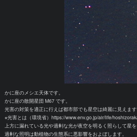
かに座のメシエ天体です。

かに座の散開星団 M67 です。

光害の対策を適正に行えば都市部でも星空は綺麗に見えます。
※光害とは（環境省）https://www.env.go.jp/air/life/hoshizorakan
上方に漏れている光や過剰な光が夜空を明るく照らして星を
過剰な照明は動植物の生態系に悪影響をおよぼします。
