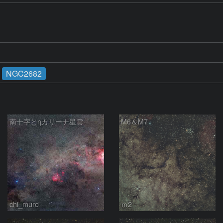
NGC2682
南十字とηカリーナ星雲
M6＆M7
chi_muro
ｍ2