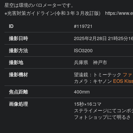
星空は環境のバロメーターです。

ID
#119721
撮影日時
2025年2月28日 21時25分1
撮影方法
ISO3200
撮影地
兵庫県 神戸市
撮影機材
望遠鏡：トミーテック
ファ
カメラ：キヤノン
EOS Kis
焦点距離
400mm
画像処理
15秒×16コマ

ステライメージにてコンポジ
フォトショップにて明るさ　