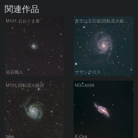
関連作品
M101 おおぐま座
夜空は宝石箱(回転花火銀河 M101) Seestar50
化石職人
サザンクロス
M101 回転花火銀河
NGC4088
take
K.Oya