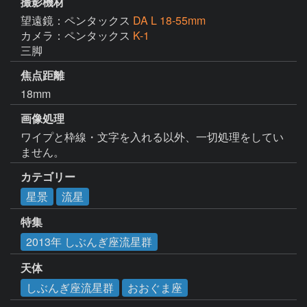
撮影機材
望遠鏡：ペンタックス
DA L 18-55mm
カメラ：ペンタックス
K-1
三脚
焦点距離
18mm
画像処理
ワイプと枠線・文字を入れる以外、一切処理をしてい
ません。
カテゴリー
星景
流星
特集
2013年 しぶんぎ座流星群
天体
しぶんぎ座流星群
おおぐま座