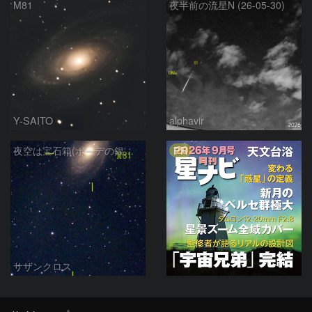
M81
夜半前の流星N (26-05-30)
Y-SAITO
alphavir
PR
夜空は宝石箱(ボーデの銀河 M81) Seestar50
サザンクロス