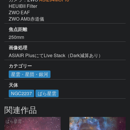
HEUIBII Filter

ZWO EAF

ZWO AM3赤道儀
焦点距離
250mm
画像処理
カテゴリー
星雲・星団・銀河
天体
NGC2237
ばら星雲
関連作品
ばら星雲
バラ星雲