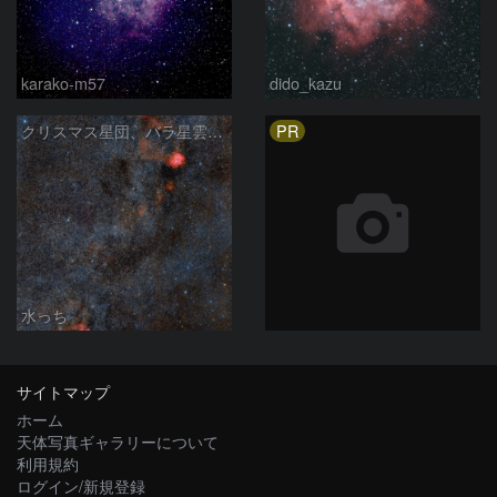
karako-m57
dido_kazu
PR
クリスマス星団、バラ星雲からかもめ星雲付近の星空
水っち
サイトマップ
ホーム
天体写真ギャラリーについて
利用規約
ログイン/新規登録