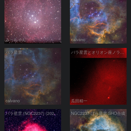
みっちゃん
calvano
バラ星雲
バラ星雲とオリオン座ノラマ50mm
calvano
瓜田精一
バラ星雲 (NGC2237) (2026/02/15他2夜)
NGC2237 ばら星雲 SHO合成