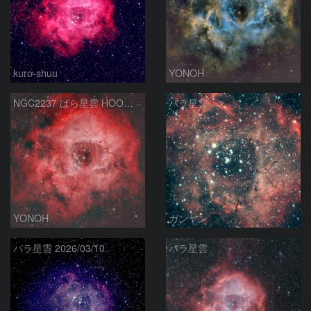
kuro-shuu
YONOH
NGC2237 ばら星雲 HOO合成
バラ星雲
YONOH
ガンヤン
バラ星雲 2026/03/10
バラ星雲