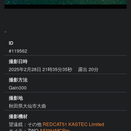
。
ID
#119562
撮影日時
2025年2月28日 21時35分35秒
露出 20分
撮影方法
Gain300
撮影地
秋田県大仙市大曲
撮影機材
望遠鏡：その他
REDCAT51 KASTEC Limited
カメラ：ZWO
ASI294MCPro