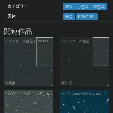
カテゴリー
彗星・小惑星・準惑星
天体
彗星
P/2023S1
関連作品
パンスターズ彗星 ( C/2023R1 )：2026/07/09
パンスターズ彗星 ( C/2023R1 ) ：2026/07/08
新井優
新井優
2008 GO98彗星 ( 362P )の予報位置：2025/09/25
362P（2008 GO98 = 457175）