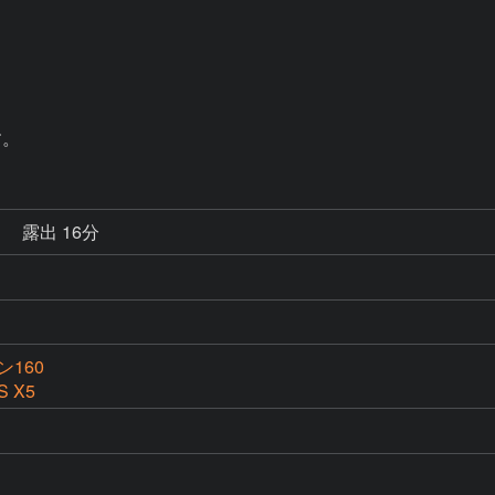
す。
秒
露出 16分
160
S X5