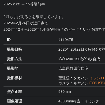
2025.2.22 → 15等級前半

2月もまだ明るさを維持しています。

2025年2月24日が近日点で

2024年12月～2025年1月頃が明るさのピークという予想で
ID
#119475
撮影日時
2025年2月22日 0時14分0
撮影方法
ISO3200 120秒X8枚合成
撮影地
広島県竹原市自宅
撮影機材
望遠鏡：タカハシ
イプシロン
カメラ：キヤノン
EOS KIS
焦点距離
530mm
画像処理
4000mm相当トリミング