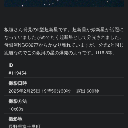
板垣さん発見のII型超新星です。超新星か矮新星か話題に
なっていましたがめでたく超新星として分光されました。
母銀河NGC3277からかなり離れていますが、分光zと同じ
距離なのでこの銀河の星の爆発のようです。U16.8等。
ID
#119454
撮影日時
2025年2月25日 19時56分30秒
露出 600秒
撮影方法
10x60s
撮影地
長野県富士見町