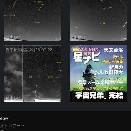
alphavir
alphavir
PR
夜半後の流星S (26-07-23)
alphavir
llow
ストロアーツ