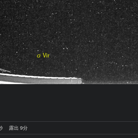
。
9秒
露出 9分