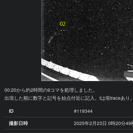
00:20から約2時間の9コマを処理しました。

出現した順に数字と記号を始点付近に記入。tは痕traceあり
ID
#119344
撮影日時
2025年2月23日 0時20分4