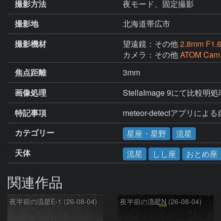
撮影方法
夜モード、固定撮影
撮影地
北海道帯広市
撮影機材
望遠鏡：その他
2.8mm F1.
カメラ：その他
ATOM Cam
焦点距離
3mm
画像処理
StellaImage 9にて比較明
特記事項
meteor-detectアプリに
カテゴリー
星座・星野
流星
天体
流星
しし座
おとめ座
関連作品
夜半前の流星E-1 (26-08-04)
夜半前の流星N (26-08-04)