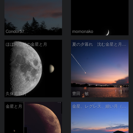
Condor57
momonako
ほぼ同位相の金星と月
夏の夕暮れ 沈む金星と月 2026/7/20
久保庭敦男
豊田 敏
金星と月
金星、レグレス、細い月（７月１６日）