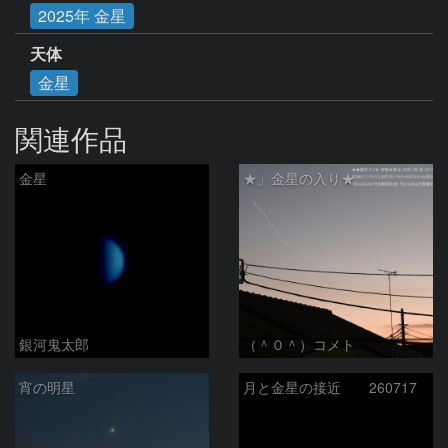
2025年 金星
天体
金星
関連作品
金星
★」金星の入り★
銀河鬼太郎
（＾０＾）コメト
宵の明星
月と金星の接近 260717