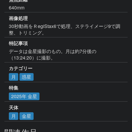
640mm
画像処理
30秒動画をＲegiStax6で処理、ステライメージ9で調
整、トリミング。
特記事項
データは金星撮影のもの。月は約7分後の
（13:24:20）に撮影。
カテゴリー
月
惑星
特集
2025年 金星
天体
月
金星