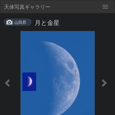
天体写真ギャラリー
Togg
navig
月と金星
山田昇