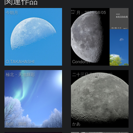
関連作品
今朝月
「月」2026/08/05
O.TAKAHASHI
Condor57
極北・天地輝彩
二十三日月(月齢21.4)
駒沢 満晴
かあ