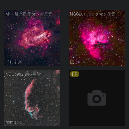
M17 散光星雲 オメガ星雲
NGC281 パックマン星雲
ほしすき
ほしすき
PR
NGC6992 網状星雲
riomizuki