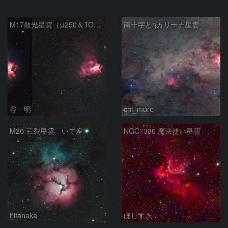
M17散光星雲（μ250＆TOA130）
南十字とηカリーナ星雲
谷 明
chi_muro
M20 三裂星雲 いて座
NGC7380 魔法使い星雲
hltanaka
ほしすき