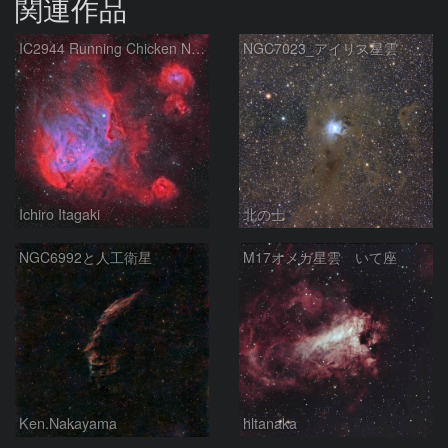
関連作品
IC2944 Running Chicken Nebula
NGC7023_アイリス星雲
Ichiro Itagaki
北の士
NGC6992と人工衛星
M17オメガ星雲 いて座
Ken.Nakayama
hltanaka