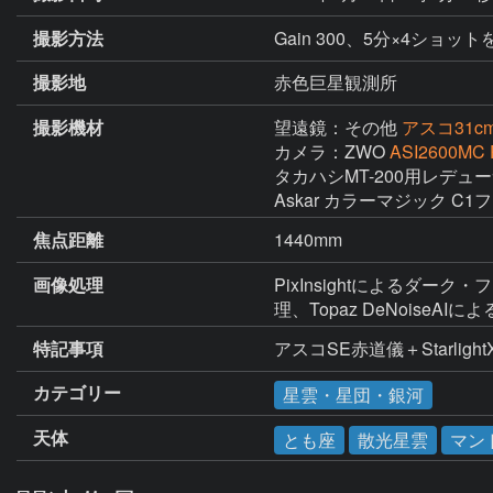
撮影方法
Gain 300、5分×4ショ
撮影地
赤色巨星観測所
撮影機材
望遠鏡：その他
アスコ31
カメラ：ZWO
ASI2600MC 
タカハシMT-200用レデュー
Askar カラーマジック C
焦点距離
1440mm
画像処理
PixInsightによるダー
理、Topaz DeNoiseA
特記事項
アスコSE赤道儀＋Starlight
カテゴリー
星雲・星団・銀河
天体
とも座
散光星雲
マン