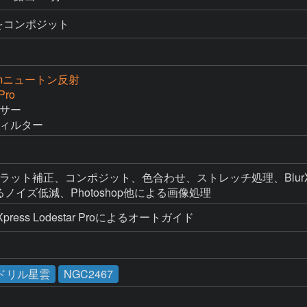
ットをコンポジット
cmニュートン反射
Pro
サー

1フィルター
ク・フラット補正、コンポジット、色合わせ、ストレッチ処理、BlurXTe
Iによるノイズ低減、Photoshop他による画像処理
Xpress Lodestar Proによるオートガイド
ドリル星雲
NGC2467