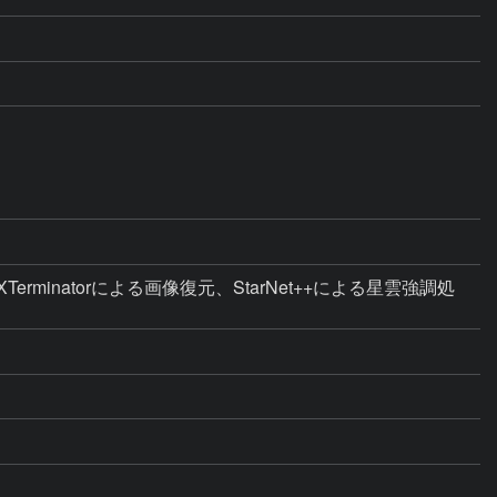
rminatorによる画像復元、StarNet++による星雲強調処