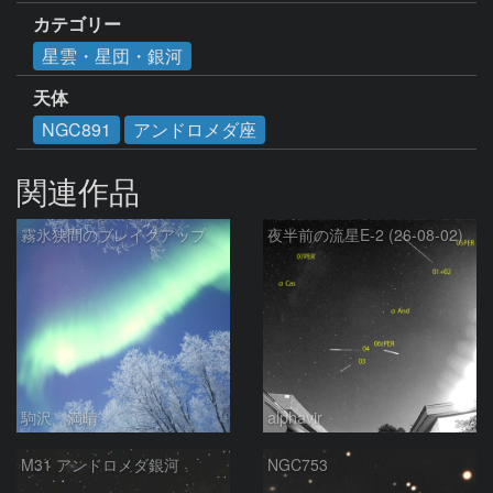
カテゴリー
星雲・星団・銀河
天体
NGC891
アンドロメダ座
関連作品
霧氷狭間のブレイクアップ
夜半前の流星E-2 (26-08-02)
駒沢 満晴
alphavir
M31 アンドロメダ銀河
NGC753