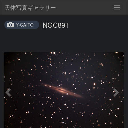
天体写真ギャラリー
Togg
navig
NGC891
Y-SAITO