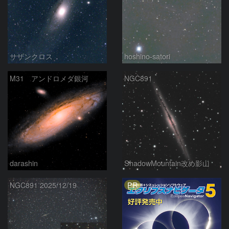
サザンクロス
hoshino-satori
M31 アンドロメダ銀河
NGC891
darashin
ShadowMountain改め影山
PR
NGC891 2025/12/19