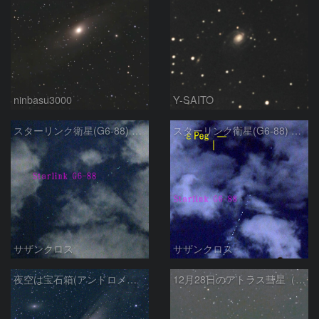
ninbasu3000
Y-SAITO
スターリンク衛星(G6-88) 1月6日 ②
スターリンク衛星(G6-88) 1月6日 ①
サザンクロス
サザンクロス
夜空は宝石箱(アンドロメダ座大銀河 M31) Seestar50
12月28日のアトラス彗星（C/2025K1）