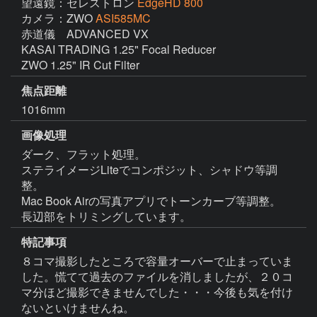
望遠鏡：セレストロン
EdgeHD 800
カメラ：ZWO
ASI585MC
赤道儀　ADVANCED VX

KASAI TRADING 1.25" Focal Reducer

焦点距離
1016mm
画像処理
ダーク、フラット処理。

ステライメージLiteでコンポジット、シャドウ等調
整。

Mac Book Airの写真アプリでトーンカーブ等調整。

長辺部をトリミングしています。
特記事項
８コマ撮影したところで容量オーバーで止まっていま
した。慌てて過去のファイルを消しましたが、２０コ
マ分ほど撮影できませんでした・・・今後も気を付け
ないといけませんね。