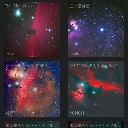
B33 Mar. 2026
三ツ星付近
PbO
hkoto
タカハシ FSQ-106ED
NGC2024 燃える木と馬頭星雲
孤児郎
YONOH
馬頭星雲からバーナードループ 2026/03/12
馬頭星雲からバーナードループ 2026/03/12