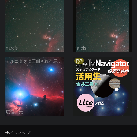
nardis
nardis
PR
アルニタクに圧倒される馬頭星雲
広住 元
サイトマップ