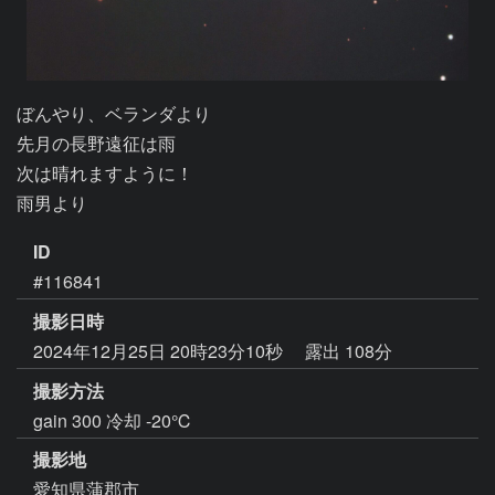
ぼんやり、ベランダより

先月の長野遠征は雨

次は晴れますように！

雨男より
ID
#116841
撮影日時
2024年12月25日 20時23分10秒
露出 108分
撮影方法
gain 300 冷却 -20℃
撮影地
愛知県蒲郡市