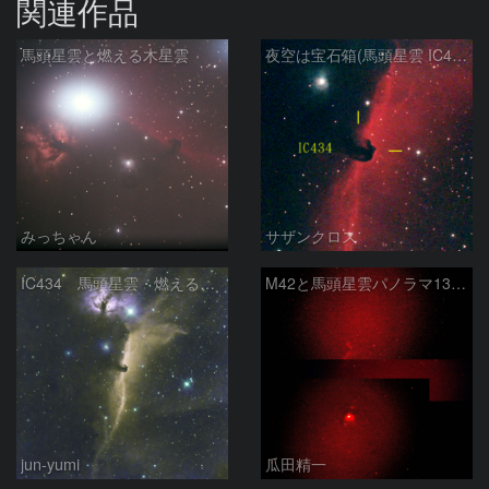
関連作品
馬頭星雲と燃える木星雲
夜空は宝石箱(馬頭星雲 IC434) Seestar50
みっちゃん
サザンクロス
IC434 馬頭星雲・燃える木星雲
M42と馬頭星雲パノラマ135mm
jun-yumi
瓜田精一