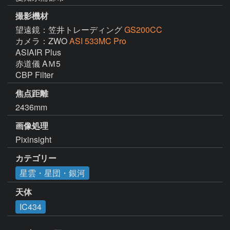
撮影機材
望遠鏡：笠井トレーディング
GS200CC
カメラ：ZWO
ASI 533MC Pro
ASIAIR Plus

赤道儀 AＭ5

CBP Filter
焦点距離
2436mm
画像処理
Pixinsight
カテゴリー
星雲・星団・銀河
天体
IC434