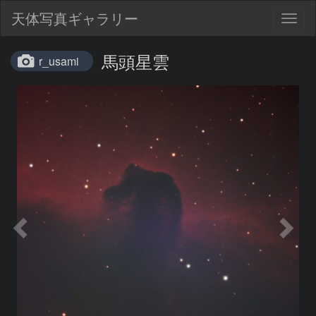
天体写真ギャラリー
Togg
navig
馬頭星雲
r_usami