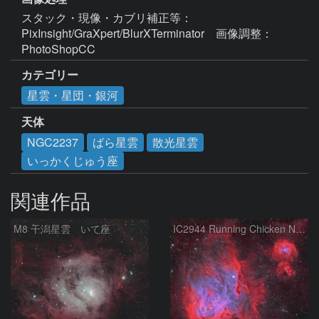
スタック・現像・カブリ補正等：
PixInsight/GraXpert/BlurXTerminator　画像調整：
PhotoShopCC
カテゴリー
星雲・星団・銀河
天体
NGC2237
ばら星雲
散光星雲
いっかくじゅう座
関連作品
M8 干潟星雲 いて座
IC2944 Running Chicken Nebula