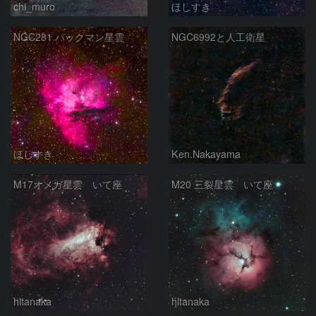
chi_muro
ほしすき
NGC281 パックマン星雲
NGC6992と人工衛星
ほしすき
Ken.Nakayama
M17オメガ星雲 いて座
M20 三裂星雲 いて座
hltanaka
hltanaka