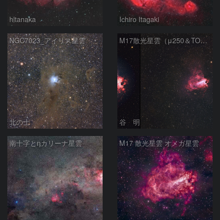
hltanaka
Ichiro Itagaki
NGC7023_アイリス星雲
M17散光星雲（μ250＆TOA130）
北の士
谷 明
南十字とηカリーナ星雲
M17 散光星雲 オメガ星雲