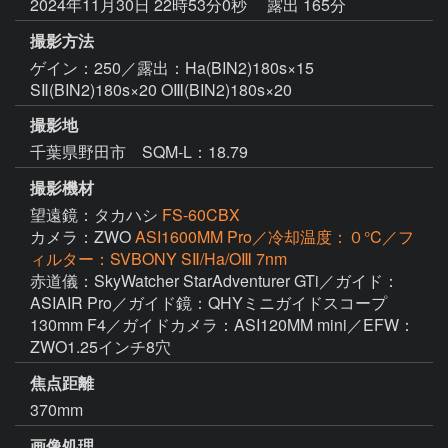
2024年11月30日 22時53分0秒
露出 165分
撮影方法
ゲイン：250／露出：Ha(BIN2)180s×15
SⅡ(BIN2)180s×20 OⅢ(BIN2)180s×20
撮影地
千葉県野田市 SQM-L：18.79
撮影機材
望遠鏡：タカハシ
FS-60CBX
カメラ：ZWO
ASI1600MM Pro／冷却温度：０°C／フ
ィルター：SVBONY SⅡ/Ha/OⅢ 7nm
赤道儀：SkyWatcher StarAdventurer GTi／ガイド：
ASIAIR Pro／ガイド鏡：QHYミニガイドスコープ 
130mm F4／ガイドカメラ：ASI120MM mini／EFW：
ZWO1.25インチ8穴
焦点距離
370mm
画像処理