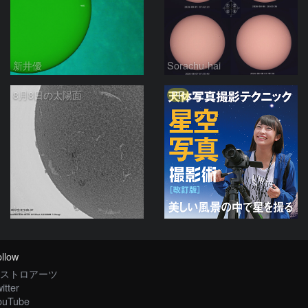
新井優
Sorachu-hai
PR
8月8日の太陽面
ta-o
llow
ストロアーツ
itter
ouTube