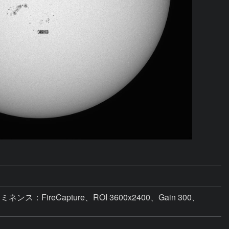
ミネンス：FireCapture、ROI 3600x2400、Gain 300、