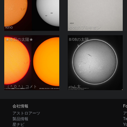
kino
小犬のプロキオン
★本日の太陽★
8/08の太陽
（＾０＾）コメト
ハム太
会社情報
Fo
アストロアーツ
ア
製品情報
Tw
星ナビ
Y