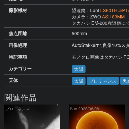
撮影機材
望遠鏡：Lunt
LS60THα/PT
カメラ：ZWO
ASI183MM
タカハシ EM-200赤道儀
焦点距離
500mm
画像処理
AutoStakkertで良像10
特記事項
モノクロ画像はタカハシ FC
カテゴリー
太陽
天体
太陽
プロミネンス
黒
関連作品
プロミネンス
Sun 2026/08/08