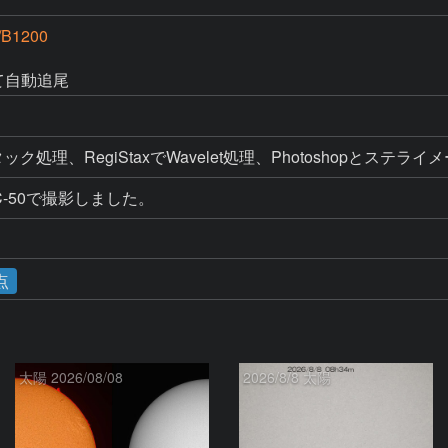
/B1200
にて自動追尾
%スタック処理、RegiStaxでWavelet処理、Photoshopとステ
-50で撮影しました。
点
太陽 2026/08/08
2026/8/8 太陽