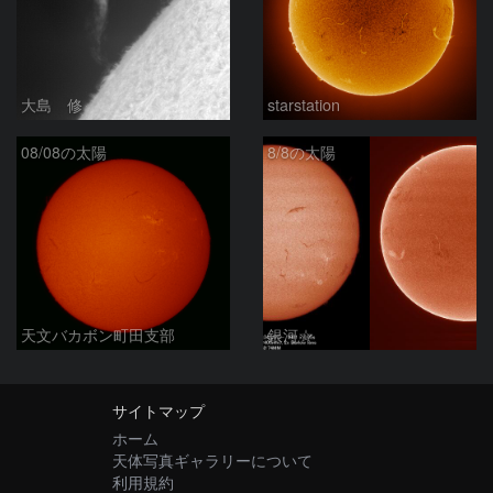
大島 修
starstation
08/08の太陽
8/8の太陽
天文バカボン町田支部
銀河☆
サイトマップ
ホーム
天体写真ギャラリーについて
利用規約