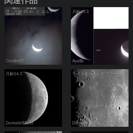
月（月齢 25.4）と エルナト（おうし座β星）
月齢25.3
Condor57
Aya鶴
月齢24.3
ラインホルト、ケプラー付近
DunkelerMond
DunkelerMond