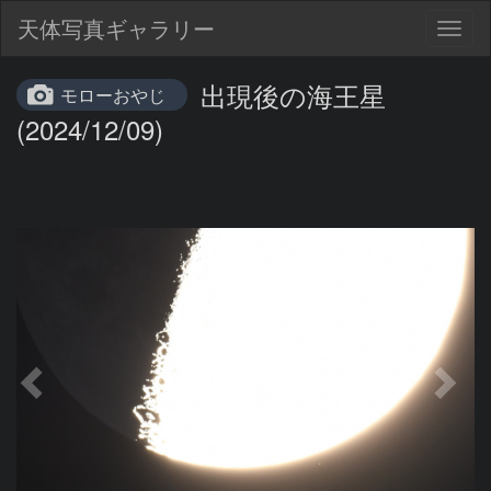
天体写真ギャラリー
Togg
navig
出現後の海王星
モローおやじ
(2024/12/09)