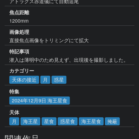
アトラクス赤道儀にて自動追尾
焦点距離
1200mm
画像処理
直接焦点画像をトリミングにて拡大
特記事項
潜入は薄明中のため見えず、出現後を撮影しました。
カテゴリー
天体の接近
月
惑星
特集
2024年12月9日 海王星食
天体
月
海王星
星食
惑星食
海王星食
掩蔽
関連作品