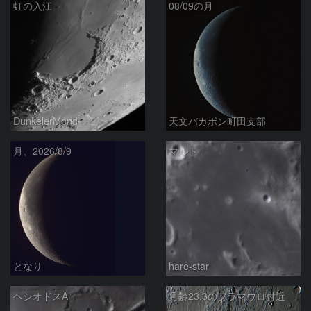
虹の入江
08/09の月
DunkelerMond
天文バカボン町田支部
月、2026/8/9
マルト
となり
hare-star
ヘシオドスA
月齢23.3のフラマウロ付近