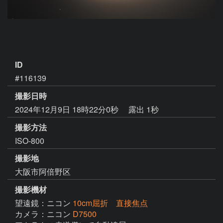
ID
#116139
撮影日時
2024年12月9日 18時22分0秒
露出 1秒
撮影方法
ISO-800
撮影地
大阪市阿倍野区
撮影機材
望遠鏡：ニコン
10cm屈折 直接焦点
カメラ：ニコン
D7500