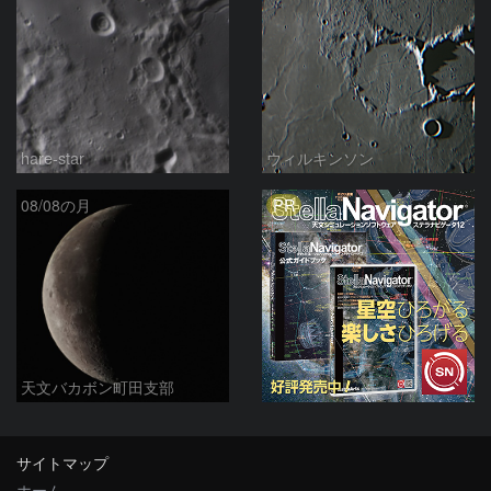
hare-star
ウィルキンソン
PR
08/08の月
天文バカボン町田支部
サイトマップ
ホーム