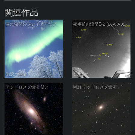
関連作品
霧氷狭間のブレイクアップ
夜半前の流星E-2 (26-08-02)
駒沢 満晴
alphavir
アンドロメダ銀河 M31
M31 アンドロメダ銀河