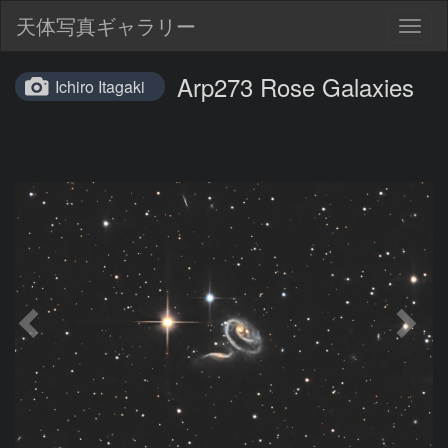
天体写真ギャラリー
Togg
navig
Arp273 Rose Galaxies
Ichiro Itagaki