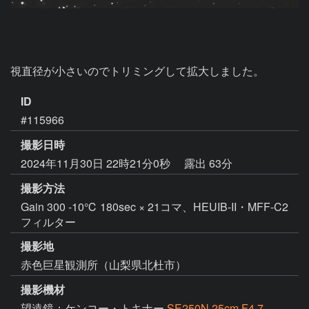
視直径が小さいのでトリミングして拡大しました。
ID
#115966
撮影日時
2024年11月30日 22時21分0秒
露出 63分
撮影方法
Gain 300 -10℃ 180sec × 21コマ、HEUIB-II・MFF-C2
フィルター
撮影地
赤色巨星観測所（山梨県北杜市）
撮影機材
望遠鏡：ケンコー・トキナー
SE250N 25cm F4.7