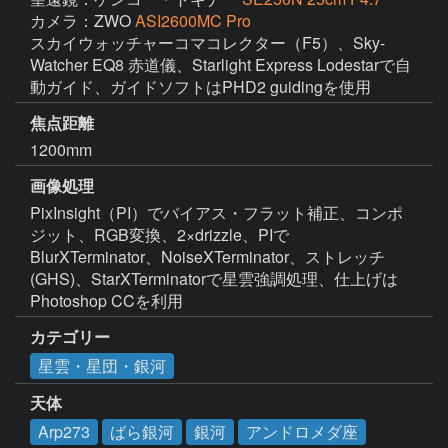
カメラ：ZWO
ASI2600MC Pro
スカイウォッチャーコマコレクター（F5）、Sky-
Watcher EQ8 赤道儀、Starlight Express Lodestarで自
動ガイド、ガイドソフトはPHD2 guidingを使用
焦点距離
1200mm
画像処理
PixInsight（PI）でバイアス・フラット補正、コンポ
ジット、RGB変換、2×drizzle、PIで
BlurXTerminator、NoiseXTerminator、ストレッチ
(GHS)、StarXTerminatorで星雲強調処理、仕上げは
Photoshop CCを利用
カテゴリー
星雲・星団・銀河
天体
Arp273
ばら銀河
銀河
アンドロメダ座