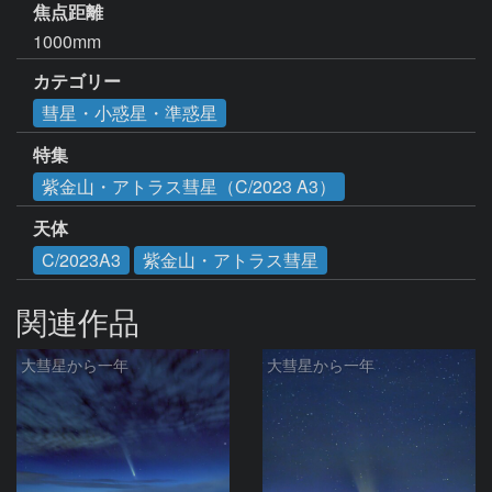
焦点距離
1000mm
カテゴリー
彗星・小惑星・準惑星
特集
紫金山・アトラス彗星（C/2023 A3）
天体
C/2023A3
紫金山・アトラス彗星
関連作品
大彗星から一年
大彗星から一年