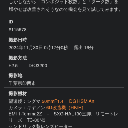
　しかしながら「コンポジット枚数」と「ダーク数」を

　増やせば改善されそうなので機会を見て試してみます。
ID
#115678
撮影日時
2024年11月30日 0時17分0秒
露出 16分
撮影方法
F2.5 ISO3200
撮影地
千葉県印西市
撮影機材
望遠鏡：シグマ
50mmF1.4 DG HSM Art
カメラ：キヤノン
6D改造機（HKIR)
EM11-Temma2Z　+　SXG-HAL130三脚、リモートレ
リーズ　TC-80N3

ケンドリック製レンズヒーター
