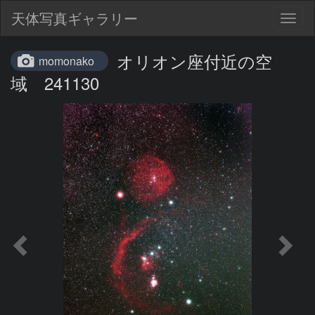
天体写真ギャラリー
Togg
navig
オリオン座付近の空
momonako
域 241130