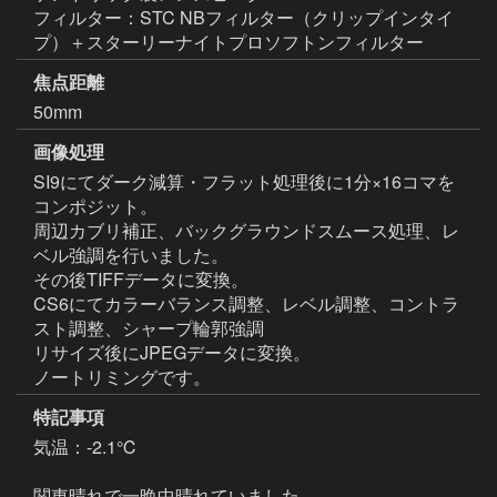
フィルター：STC NBフィルター（クリップインタイ
プ）＋スターリーナイトプロソフトンフィルター
焦点距離
50mm
画像処理
SI9にてダーク減算・フラット処理後に1分×16コマを
コンポジット。

周辺カブリ補正、バックグラウンドスムース処理、レ
ベル強調を行いました。

その後TIFFデータに変換。

CS6にてカラーバランス調整、レベル調整、コントラ
スト調整、シャープ輪郭強調

リサイズ後にJPEGデータに変換。

ノートリミングです。
特記事項
気温：-2.1℃　

関東晴れで一晩中晴れていました。
