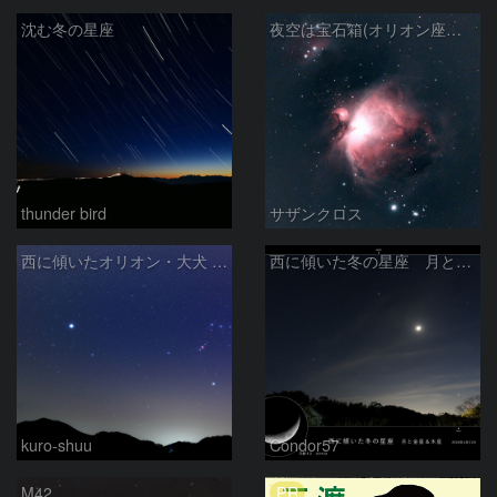
沈む冬の星座
夜空は宝石箱(オリオン座大星雲 M42) Seestar50
thunder bird
サザンクロス
西に傾いたオリオン・大犬 (2026/04/21)
西に傾いた冬の星座 月と金星＆木星
kuro-shuu
Condor57
PR
M42