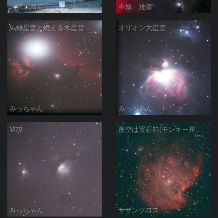
駒沢 満晴
今城 雅彦
馬頭星雲と燃える木星雲
オリオン大星雲
みっちゃん
みっちゃん
M78
夜空は宝石箱(モンキー星雲 NGC2174) Seestar50
みっちゃん
サザンクロス