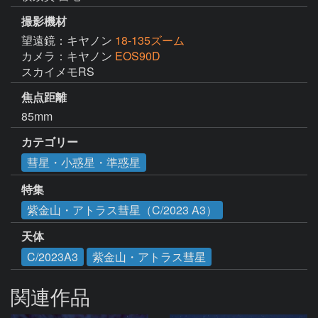
撮影機材
望遠鏡：キヤノン
18-135ズーム
カメラ：キヤノン
EOS90D
スカイメモRS
焦点距離
85mm
カテゴリー
彗星・小惑星・準惑星
特集
紫金山・アトラス彗星（C/2023 A3）
天体
C/2023A3
紫金山・アトラス彗星
関連作品