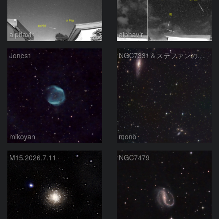
alphavir
alphavir
Jones1
NGC7331＆ステファンの五つ子
mikoyan
mono
M15 2026.7.11
NGC7479