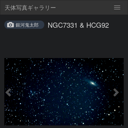
天体写真ギャラリー
Togg
navig
NGC7331 & HCG92
銀河鬼太郎