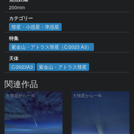
200mm
カテゴリー
彗星・小惑星・準惑星
特集
紫金山・アトラス彗星（C/2023 A3）
天体
C/2023A3
紫金山・アトラス彗星
関連作品
大彗星から一年
大彗星から一年