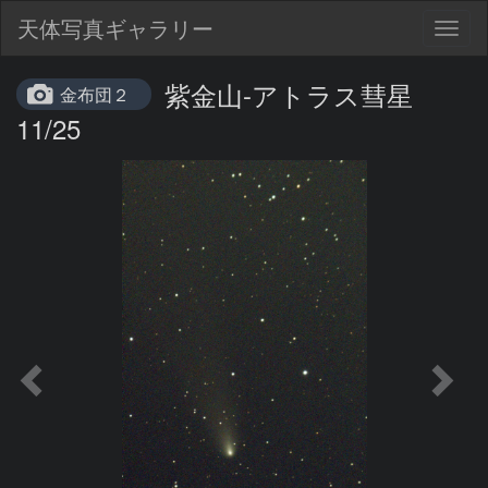
天体写真ギャラリー
Togg
navig
紫金山-アトラス彗星
金布団２
11/25