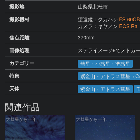
撮影地
山梨県北杜市
撮影機材
望遠鏡：タカハシ
FS-60CB 
カメラ：キヤノン
EOS Ra
焦点距離
370mm
画像処理
ステライメージ9でメトカ
カテゴリー
彗星・小惑星・準惑星
特集
紫金山・アトラス彗星（C/2
天体
紫金山・アトラス彗星
T
関連作品
大彗星から一年
大彗星から一年