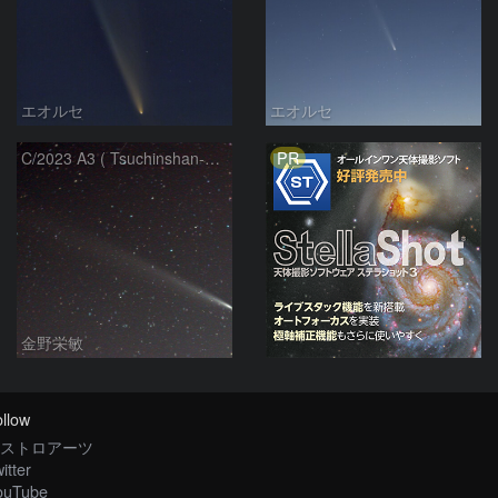
エオルセ
エオルセ
PR
C/2023 A3 ( Tsuchinshan-ATLAS )
金野栄敏
llow
ストロアーツ
itter
ouTube