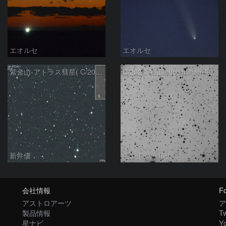
エオルセ
エオルセ
紫金山-アトラス彗星( C/2023A3 )：2025/09/16
C/2023 A3 (Tsuchinshan-ATLAS)
新井優
モンドシャルナ
会社情報
Fo
アストロアーツ
ア
製品情報
Tw
星ナビ
Y