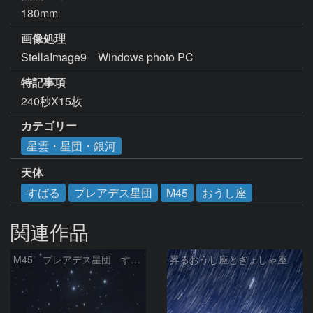
180mm
画像処理
StellaImage9　Windows photo PC　
特記事項
240秒X15枚
カテゴリー
星雲・星団・銀河
天体
すばる
プレアデス星団
M45
おうし座
関連作品
M45 プレアデス星団 すばる
昇るおうし座とぎょしゃ座