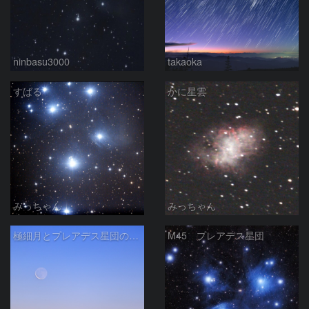
ninbasu3000
takaoka
すばる
かに星雲
みっちゃん
みっちゃん
極細月とプレアデス星団の接近
M45 プレアデス星団