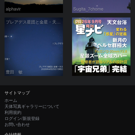
alphavir
Sugita_7chome
PR
プレアデス星団と金星・天王星の接近 2026/4/25
豊田 敏
サイトマップ
ホーム
天体写真ギャラリーについて
利用規約
ログイン/新規登録
お問い合わせ
会社情報