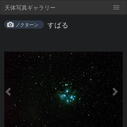
天体写真ギャラリー
Togg
navig
すばる
ノクターン