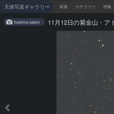
天体写真ギャラリー
新着
カテゴリー
特集
11月12日の紫金山・
hoshino-satori