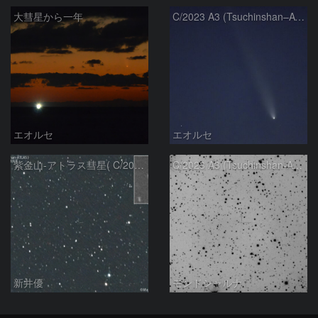
大彗星から一年
C/2023 A3 (Tsuchinshan–ATLAS)
エオルセ
エオルセ
紫金山-アトラス彗星( C/2023A3 )：2025/09/16
C/2023 A3 (Tsuchinshan-ATLAS)
新井優
モンドシャルナ