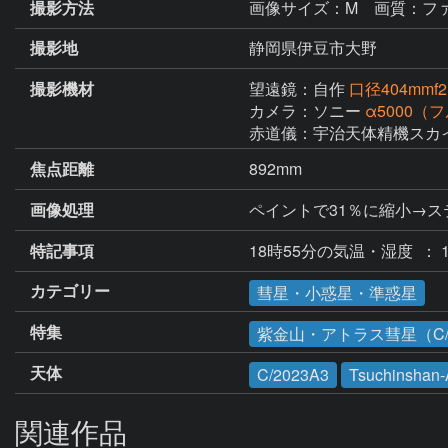
撮影方法
画像サイズ：M 画質：ファ
撮影地
静岡県伊豆市大野
撮影機材
望遠鏡：自作
口径404mm
カメラ：ソニー
α5000
赤道儀：宇治天体精機スカ
焦点距離
892mm
画像処理
ペイントで31％に縮小→ス
特記事項
18時55分の気温・湿度  ： 1
カテゴリー
彗星・小惑星・準惑星
特集
紫金山・アトラス彗星（C/2
天体
C/2023A3
Tsuchinshan
関連作品