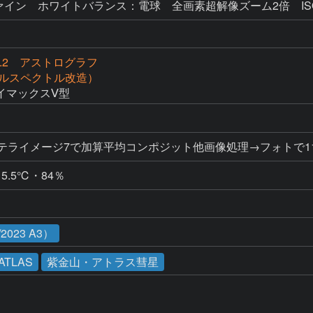
イン ホワイトバランス：電球 全画素超解像ズーム2倍 ISO16
f2.2 アストログラフ
（フルスペクトル改造）
イマックスⅤ型
テライメージ7で加算平均コンポジット他画像処理→フォトで11
5.5℃・84％
023 A3）
-ATLAS
紫金山・アトラス彗星