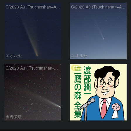
C/2023 A3 (Tsuchinshan–ATLAS)
C/2023 A3 (Tsuchinshan–ATLAS)
エオルセ
エオルセ
PR
C/2023 A3 ( Tsuchinshan-ATLAS )
金野栄敏