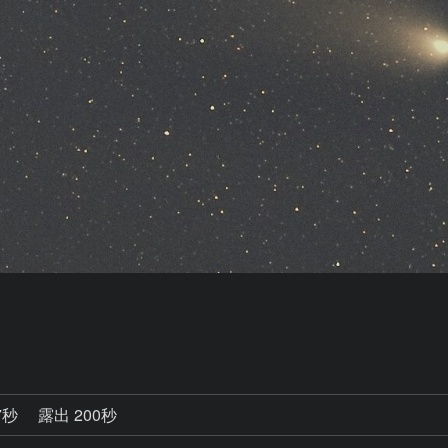
7秒
露出 200秒