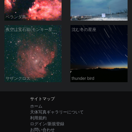
ベランダ鳥
駒沢 満晴
夜空は宝石箱(モンキー星雲 NGC2174) Seestar50
沈む冬の星座
サザンクロス
thunder bird
サイトマップ
ホーム
天体写真ギャラリーについて
利用規約
ログイン/新規登録
お問い合わせ