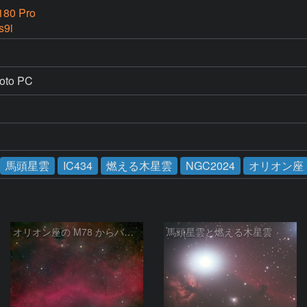
180 Pro
s9i
hoto PC　
馬頭星雲
IC434
燃える木星雲
NGC2024
オリオン座
オリオン座の M78 からバーナードループをまたいで LDN1622あたり
馬頭星雲と燃える木星雲