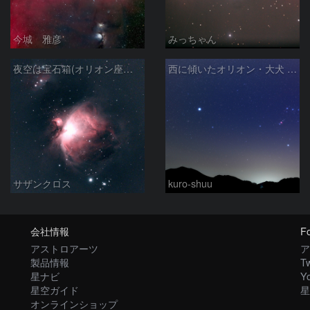
今城 雅彦
みっちゃん
夜空は宝石箱(オリオン座大星雲 M42) Seestar50
西に傾いたオリオン・大犬 (2026/04/21)
サザンクロス
kuro-shuu
会社情報
Fo
アストロアーツ
ア
製品情報
Tw
星ナビ
Y
星空ガイド
星
オンラインショップ