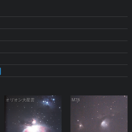
オリオン大星雲
M78