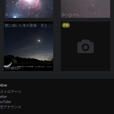
みっちゃん
みっちゃん
PR
西に傾いた冬の星座 月と金星＆木星
Condor57
llow
ストロアーツ
itter
ouTube
空アナウンス