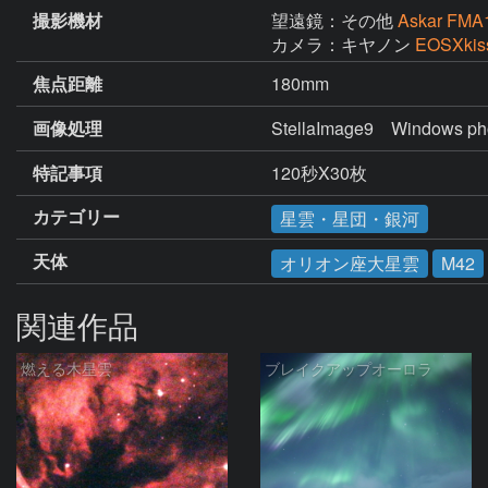
撮影機材
望遠鏡：その他
Askar FMA
カメラ：キヤノン
EOSXkis
焦点距離
180mm
画像処理
StellaImage9　Windows p
特記事項
120秒X30枚
カテゴリー
星雲・星団・銀河
天体
オリオン座大星雲
M42
関連作品
燃える木星雲
ブレイクアップオーロラ