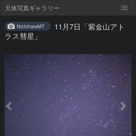
天体写真ギャラリー
Togg
navig
11月7日「紫金山アト
NichiharaMT
ラス彗星」