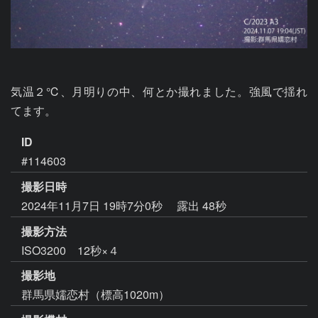
気温２℃、月明りの中、何とか撮れました。強風で揺れ
ID
#114603
撮影日時
2024年11月7日 19時7分0秒
露出 48秒
撮影方法
ISO3200 12秒×４
撮影地
群馬県嬬恋村（標高1020m）