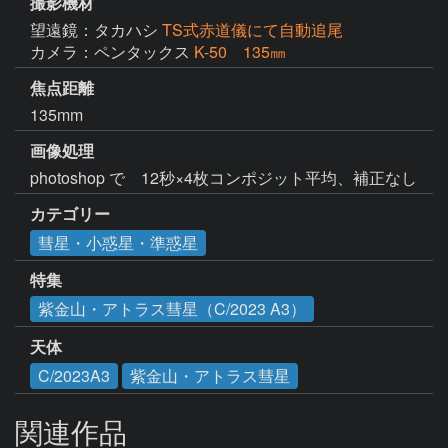
撮影機材
望遠鏡：タカハシ
TS式赤道儀にて自動追尾
カメラ：ペンタックス
K-50 135㎜
焦点距離
135mm
画像処理
photoshop で　12秒×4枚コンポジット平均、補正なし
カテゴリー
彗星・小惑星・準惑星
特集
紫金山・アトラス彗星（C/2023 A3）
天体
C/2023A3
紫金山・アトラス彗星
関連作品