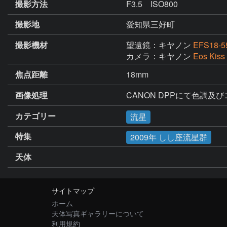
撮影方法
F3.5 ISO800
撮影地
愛知県三好町
撮影機材
望遠鏡：キヤノン
EFS18-5
カメラ：キヤノン
Eos Kiss
焦点距離
18mm
画像処理
CANON DPPにて色調及
カテゴリー
流星
特集
2009年 しし座流星群
天体
サイトマップ
ホーム
天体写真ギャラリーについて
利用規約