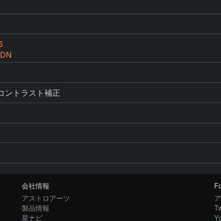
5
 DN
びコントラスト補正
会社情報
Fo
アストロアーツ
ア
製品情報
Tw
星ナビ
Y