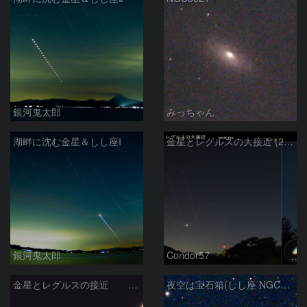
銀河鬼太郎
みっちゃん
湖畔に沈む金星＆しし座Ⅰ
金星とレグルスの大接近 (2026/07/09)
銀河鬼太郎
Condor57
金星とレグルスの接近 260709
夜空は宝石箱(しし座 NGC2903) Seestar50