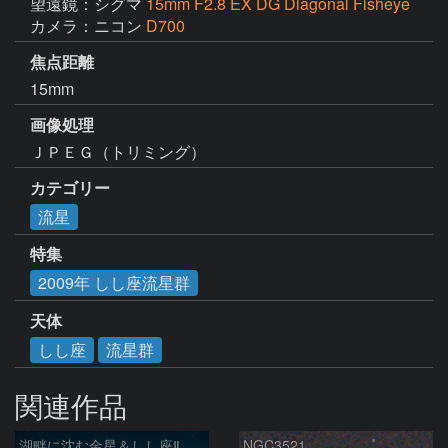
望遠鏡：シグマ
15mm F2.8 EX DG Diagonal Fisheye
カメラ：ニコン
D700
焦点距離
15mm
画像処理
ＪＰＥＧ（トリミング）
カテゴリー
流星
特集
2009年 しし座流星群
天体
しし座
流星群
関連作品
湖畔に沈む金星＆しし座Ⅱ
NGC3521