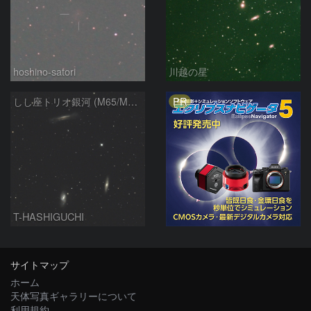
hoshino-satori
川越の星
PR
しし座トリオ銀河 (M65/M66/NGC3628) 2026/05/11
T-HASHIGUCHI
サイトマップ
ホーム
天体写真ギャラリーについて
利用規約