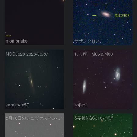
momonako
サザンクロス
NGC3628 2026/06/07
しし座 M65＆M66
karako-m57
kojikoji
5月18日のシュヴァスマン-ヴァハマン第1彗星（29P）
S字状NGC3187付近