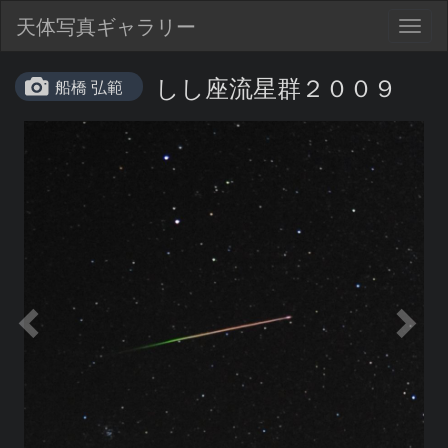
天体写真ギャラリー
Togg
navig
しし座流星群２００９
船橋 弘範