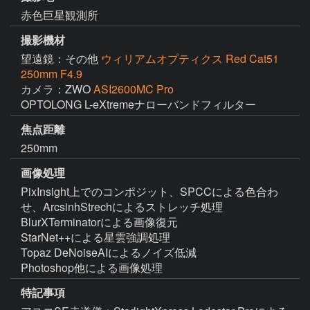
赤色巨星観測所
撮影機材
望遠鏡：その他
ウィリアムオプティクス Red Cat51
250mm F4.9
カメラ：ZWO
ASI2600MC Pro
OPTOLONG L-eXtremeナローバンドフィルター
焦点距離
250mm
画像処理
PixInsight上でのコンポジット、SPCCによる色合わ
せ、ArcsinhStrechによるストレッチ処理

BlurXTerminatorによる画像復元

StarNet++による星雲強調処理

Topaz DeNoiseAIによるノイズ低減

Photoshop他による画像処理
特記事項