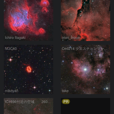
Ichiro Itagaki
oton_inoue
NGC40
Ced214 クエスチョンマーク星雲の“心臓部”
mikoyan
take
PR
IC1396付近の空域 260720