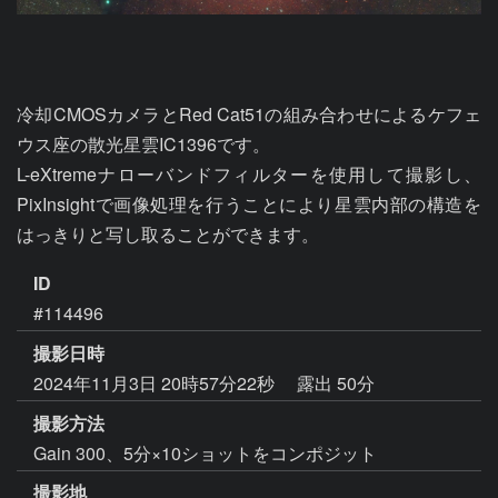
冷却CMOSカメラとRed Cat51の組み合わせによるケフェ
ウス座の散光星雲IC1396です。

L-eXtremeナローバンドフィルターを使用して撮影し、
PixInsightで画像処理を行うことにより星雲内部の構造を
はっきりと写し取ることができます。
ID
#114496
撮影日時
2024年11月3日 20時57分22秒
露出 50分
撮影方法
Gain 300、5分×10ショットをコンポジット
撮影地