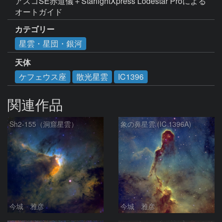
アスコSE赤道儀＋StarlightXpress Lodestar Proによる
オートガイド
カテゴリー
星雲・星団・銀河
天体
ケフェウス座
散光星雲
IC1396
関連作品
Sh2-155（洞窟星雲）
象の鼻星雲 (IC 1396A)
今城 雅彦
今城 雅彦