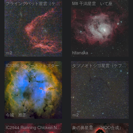
フライングバット星雲（ケフェウス座）
M8 干潟星雲 いて座
ｍ2
hltanaka
IC1396 と ガーネットスター
タツノオトシゴ星雲（ケフェウス座）
今城 雅彦
ｍ2
IC2944 Running Chicken Nebula
象の鼻星雲 （HOO合成）