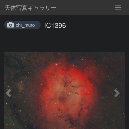
天体写真ギャラリー
Togg
navig
IC1396
chi_muro