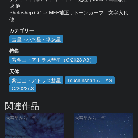
成 他

Photoshop CC → MFF補正，トーンカーブ，文字入れ 
他
カテゴリー
彗星・小惑星・準惑星
特集
紫金山・アトラス彗星（C/2023 A3）
天体
紫金山・アトラス彗星
Tsuchinshan-ATLAS
C/2023A3
関連作品
大彗星から一年
大彗星から一年