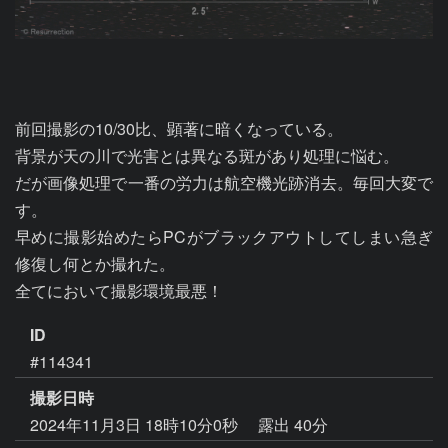
前回撮影の10/30比、顕著に暗くなっている。

背景が天の川で光害とは異なる斑があり処理に悩む。

だが画像処理で一番の労力は航空機光跡消去。毎回大変で
す。

早めに撮影始めたらPCがブラックアウトしてしまい急ぎ
修復し何とか撮れた。

全てにおいて撮影環境最悪！
ID
#114341
撮影日時
2024年11月3日 18時10分0秒
露出 40分