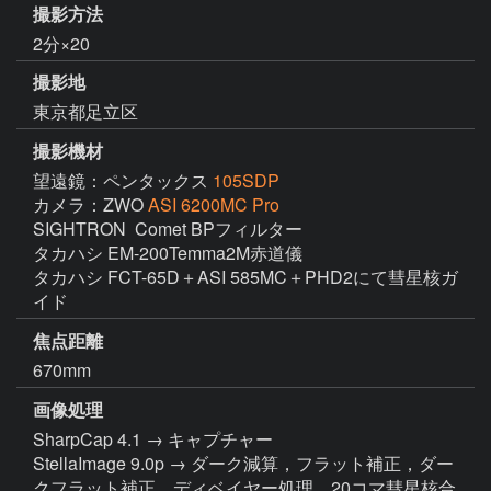
撮影方法
2分×20
撮影地
東京都足立区
撮影機材
望遠鏡：ペンタックス
105SDP
カメラ：ZWO
ASI 6200MC Pro
SIGHTRON  Comet BPフィルター

タカハシ EM-200Temma2M赤道儀

タカハシ FCT-65D＋ASI 585MC＋PHD2にて彗星核ガ
イド
焦点距離
670mm
画像処理
SharpCap 4.1 → キャプチャー

StellaImage 9.0p → ダーク減算，フラット補正，ダー
クフラット補正，ディベイヤー処理，20コマ彗星核合