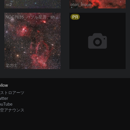
ｍ2
oton_inoue
PR
NGC7635_バブル星雲、sh2-157_くわがた星雲
北の士
llow
ストロアーツ
itter
ouTube
空アナウンス