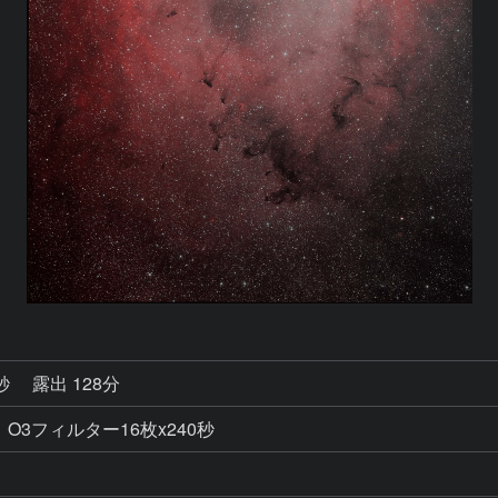
0秒
露出 128分
，O3フィルター16枚x240秒