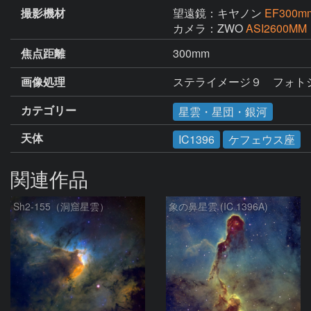
撮影機材
望遠鏡：キヤノン
EF300mm
カメラ：ZWO
ASI2600MM
焦点距離
300mm
画像処理
ステライメージ９　フォトショッ
カテゴリー
星雲・星団・銀河
天体
IC1396
ケフェウス座
関連作品
Sh2-155（洞窟星雲）
象の鼻星雲 (IC 1396A)