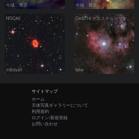
今城 雅彦
今城 雅彦
NGC40
Ced214 クエスチョンマーク星雲の“心臓部”
mikoyan
take
サイトマップ
ホーム
天体写真ギャラリーについて
利用規約
ログイン/新規登録
お問い合わせ