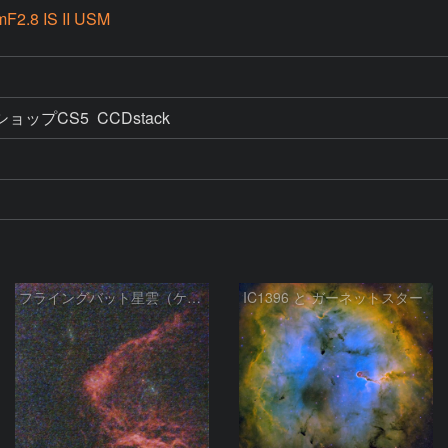
F2.8 IS II USM
プCS5  CCDstack　
フライングバット星雲（ケフェウス座）
IC1396 と ガーネットスター