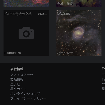
ｍ2
今城 雅彦
IC1396付近の空域 260720
NGC6951
momonako
バークレー
会社情報
Fo
アストロアーツ
ア
製品情報
Tw
星ナビ
Y
星空ガイド
星
オンラインショップ
プライバシー・ポリシー