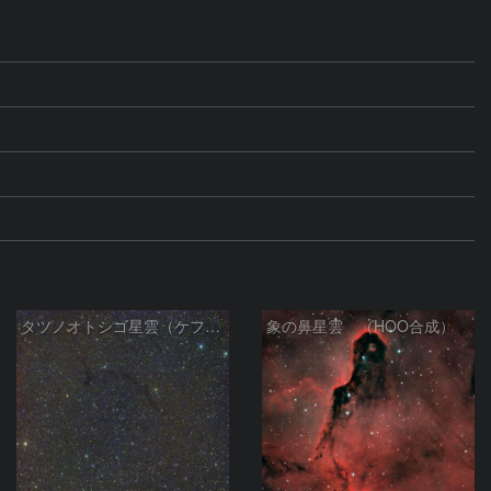
タツノオトシゴ星雲（ケフェウス座）
象の鼻星雲 （HOO合成）