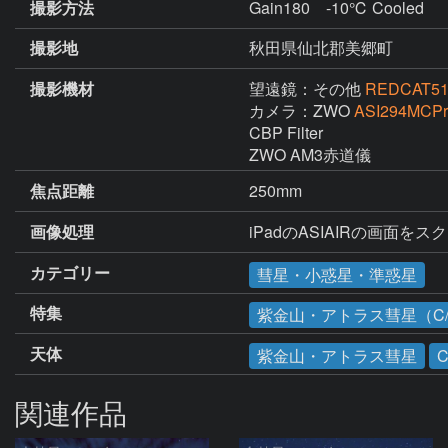
撮影方法
Gain180 -10℃ Cooled
撮影地
秋田県仙北郡美郷町
撮影機材
望遠鏡：その他
REDCAT51 
カメラ：ZWO
ASI294MCPr
CBP Filter

ZWO AM3赤道儀
焦点距離
250mm
画像処理
カテゴリー
彗星・小惑星・準惑星
特集
紫金山・アトラス彗星（C/2
天体
紫金山・アトラス彗星
C
関連作品