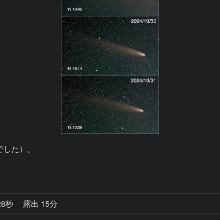
した）。

28秒
露出 15分