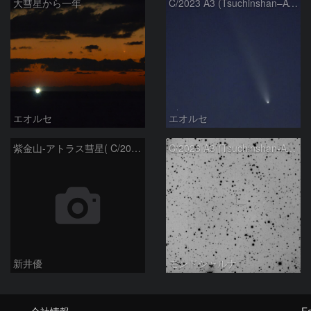
大彗星から一年
C/2023 A3 (Tsuchinshan–ATLAS)
エオルセ
エオルセ
紫金山-アトラス彗星( C/2023A3 )：2025/09/16
C/2023 A3 (Tsuchinshan-ATLAS)
新井優
モンドシャルナ
会社情報
Fo