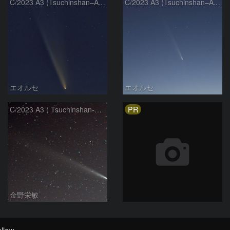
C/2023 A3 (Tsuchinshan–ATLAS)
C/2023 A3 (Tsuchinshan–ATLAS)
エオルセ
エオルセ
PR
C/2023 A3 ( Tsuchinshan-ATLAS )
金野栄敏
llow