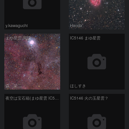
y.kawaguchi
Handa
まゆ星雲 周辺
IC5146 まゆ星雲
森 栄二
ほしすき
夜空は宝石箱(まゆ星雲 IC5146) Seestar50
IC5146 火の玉星雲？