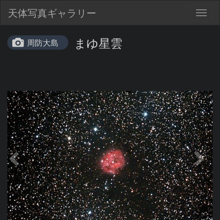
天体写真ギャラリー
Togg
navig
まゆ星雲
周防大島