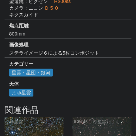
望遠鏡：ビクセン
R200ss
カメラ：ニコン
Ｄ５０
ネクスガイド
焦点距離
800mm
画像処理
ステライメージ６による5枚コンポジット
カテゴリー
星雲・星団・銀河
天体
まゆ星雲
関連作品
まゆ星雲
IC5146 まゆ星雲 はくちょう座