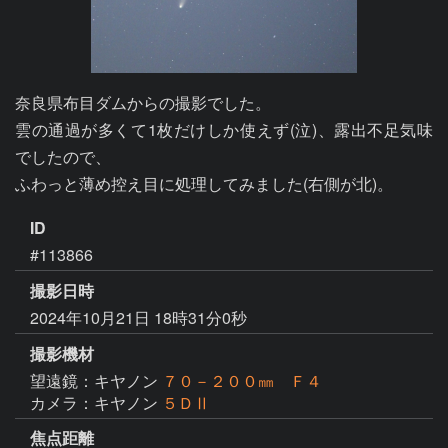
奈良県布目ダムからの撮影でした。

雲の通過が多くて1枚だけしか使えず(泣)、露出不足気味
でしたので、

ふわっと薄め控え目に処理してみました(右側が北)。
ID
#113866
撮影日時
2024年10月21日 18時31分0秒
撮影機材
望遠鏡：キヤノン
７０－２００㎜ Ｆ４
カメラ：キヤノン
５ＤⅡ
焦点距離