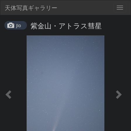
天体写真ギャラリー
Togg
navig
紫金山・アトラス彗星
jio