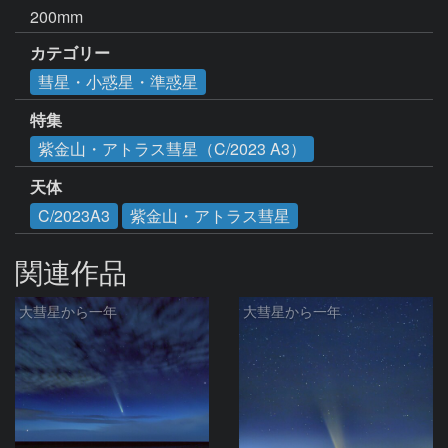
200mm
カテゴリー
彗星・小惑星・準惑星
特集
紫金山・アトラス彗星（C/2023 A3）
天体
C/2023A3
紫金山・アトラス彗星
関連作品
大彗星から一年
大彗星から一年