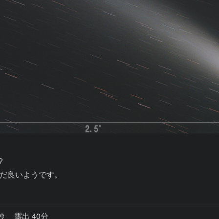


だ良いようです。
0秒
露出 40分