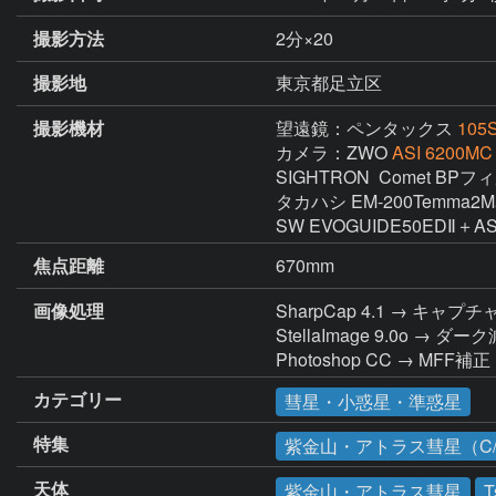
撮影方法
2分×20
撮影地
東京都足立区
撮影機材
望遠鏡：ペンタックス
105
カメラ：ZWO
ASI 6200MC
SIGHTRON  Comet BPフ
タカハシ EM-200Temma2
SW EVOGUIDE50EDⅡ＋
焦点距離
670mm
画像処理
SharpCap 4.1 → キャプチ
StellaImage 9.0
Photoshop CC → M
カテゴリー
彗星・小惑星・準惑星
特集
紫金山・アトラス彗星（C/2
天体
紫金山・アトラス彗星
T