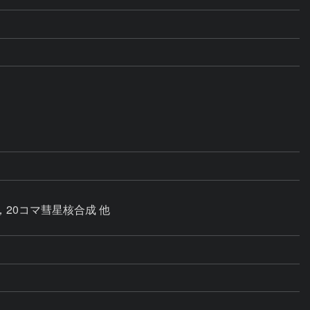
，20コマ彗星核合成 他
