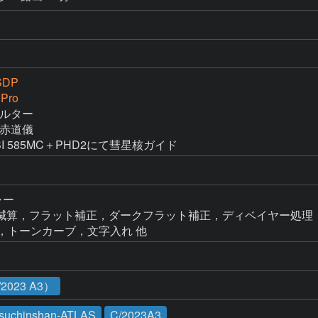
SDP
 Pro
ィルター

M赤道儀

ASI 585MC＋PHD2にて彗星核ガイド
ャー

o → ダーク減算，フラット補正，ダークフラット補正，ディベイヤー処理
FF補正，トーンカーブ，文字入れ 他
023 A3）
suchinshan-ATLAS
C/2023A3