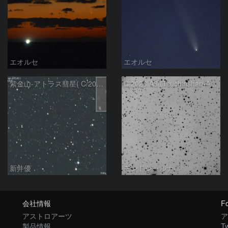
エオルセ
エオルセ
紫金山-アトラス彗星( C/2023A3 )：2025/09/16
C/2023 A3 (Tsuchinshan-ATLAS)
新井優
モンドシャルナ
会社情報
Fo
アストロアーツ
ア
製品情報
Tw