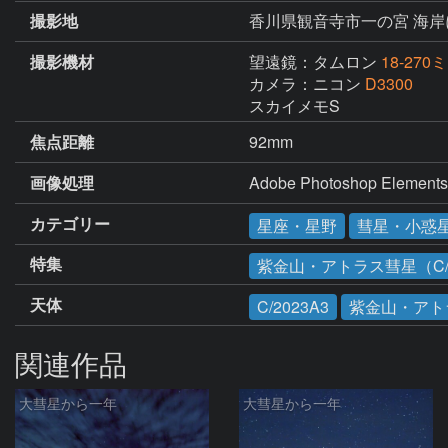
撮影地
香川県観音寺市一の宮 海岸
撮影機材
望遠鏡：タムロン
18-270ミ
カメラ：ニコン
D3300
スカイメモS
焦点距離
92mm
画像処理
Adobe Photoshop 
カテゴリー
星座・星野
彗星・小惑
特集
紫金山・アトラス彗星（C/2
天体
C/2023A3
紫金山・アト
関連作品
大彗星から一年
大彗星から一年