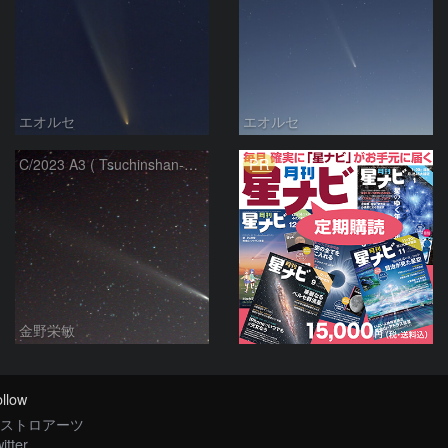
エオルセ
エオルセ
PR
C/2023 A3 ( Tsuchinshan-ATLAS )
金野栄敏
llow
ストロアーツ
itter