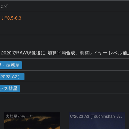
にて
リF3.5-6.3
Elements 2020でRAW現像後に. 加算平均合成、調整レイヤー
星・準惑星
023 A3）
ラス彗星
大彗星から一年
C/2023 A3 (Tsuchinshan–ATLAS)