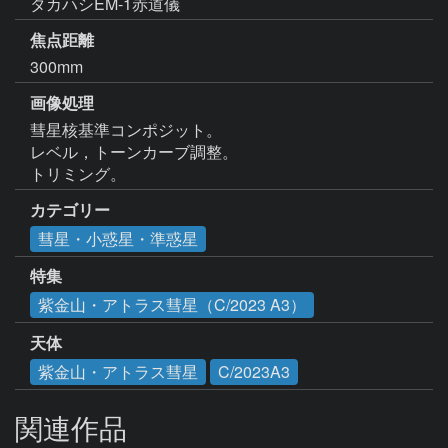
焦点距離
300mm
画像処理
彗星核基準コンポジット。

レベル，トーンカーブ調整。

カテゴリー
彗星・小惑星・準惑星
特集
紫金山・アトラス彗星（C/2023 A3）
天体
紫金山・アトラス彗星
C/2023A3
関連作品