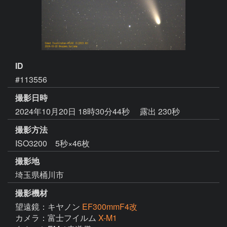
ID
#113556
撮影日時
2024年10月20日 18時30分44秒
露出 230秒
撮影方法
ISO3200 5秒×46枚
撮影地
埼玉県桶川市
撮影機材
望遠鏡：キヤノン
EF300mmF4改
カメラ：富士フイルム
X-M1