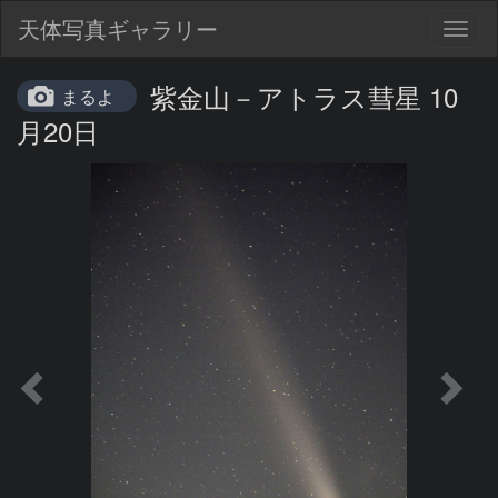
天体写真ギャラリー
Togg
navig
紫金山－アトラス彗星 10
まるよ
月20日